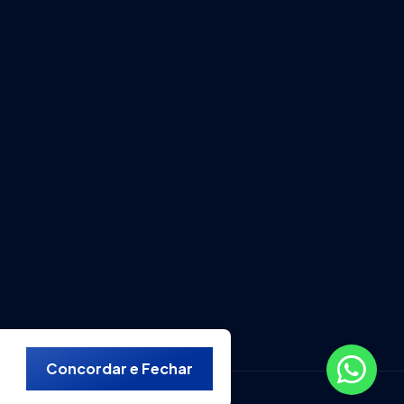
Concordar e Fechar
eservados