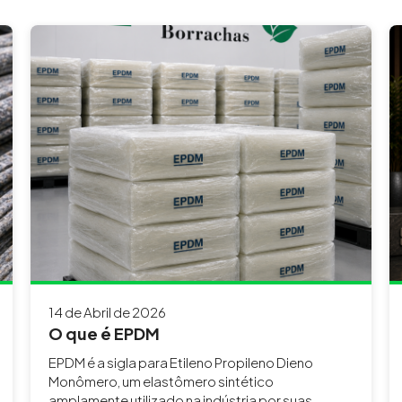
14 de Abril de 2026
O que é EPDM
EPDM é a sigla para Etileno Propileno Dieno
Monômero, um elastômero sintético
amplamente utilizado na indústria por suas...