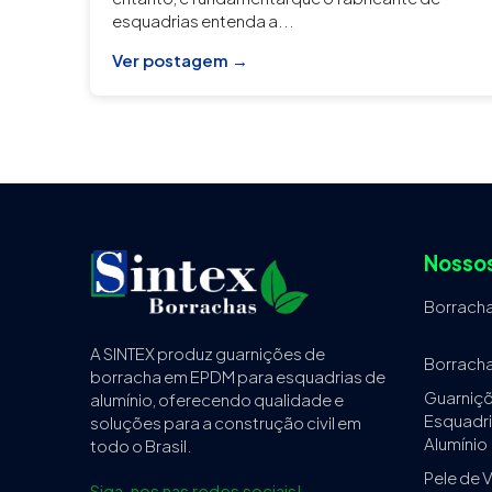
esquadrias entenda a...
Ver postagem →
Nossos
Borracha
A SINTEX produz guarnições de
Borracha
borracha em EPDM para esquadrias de
Guarniçõ
alumínio, oferecendo qualidade e
Esquadri
soluções para a construção civil em
Alumínio
todo o Brasil.
Pele de 
Siga-nos nas redes sociais!