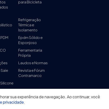
tos
para Bicicleta
zados
Refrigeração
lístico
Térmica e
Isolamento
 EPDM
Epdm Sólido e
Esponjoso
ECO
Ferramentaria
Própria
ções
Laudos e Normas
 Saie
Revista e Fórum
Contramarco
 Silicone
elhorar sua experiência de navegação. Ao continuar, você
de privacidade
.
INTEX - Indústria e Comércio De Borrachas - Todos os direitos r