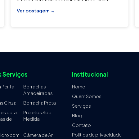
Ver postagem →
 Serviços
Institucional
 Perita
Borrachas
Home
Amadeiradas
Quem Somos
s Cinza
Borracha Preta
Serviços
es para
Projetos Sob
Blog
as de
Medida
Contato
Política de privacidade
Vidro com
Câmera de Ar