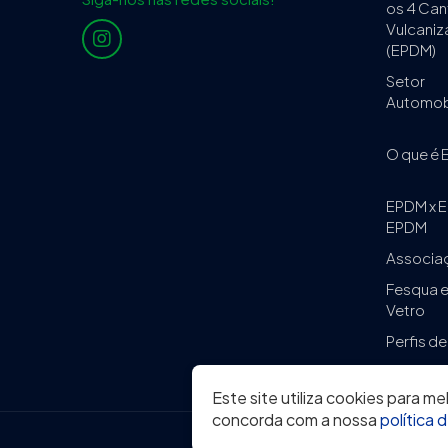
os 4 Can
Vulcani
(EPDM)
Setor
Automobi
O que é
EPDM x 
EPDM
Associa
Fesqua e
Vetro
Perfis de
Este site utiliza cookies para m
concorda com a nossa
política 
© 2026 S