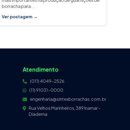
borracha para...
Ver postagem →
Atendimento
(011) 4049-2526
(11) 91031-0000
engenharia@sintexborrachas.com.br
Rua Velhos Marinheiros, 389 Inamar -
Diadema