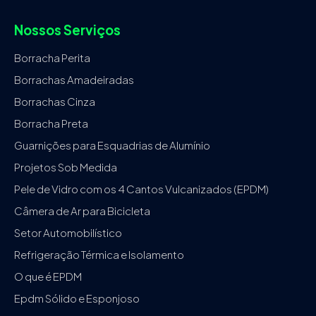
Nossos Serviços
Borracha Perita
Borrachas Amadeiradas
Borrachas Cinza
Borracha Preta
Guarnições para Esquadrias de Alumínio
Projetos Sob Medida
Pele de Vidro com os 4 Cantos Vulcanizados (EPDM)
Câmera de Ar para Bicicleta
Setor Automobilístico
Refrigeração Térmica e Isolamento
O que é EPDM
Epdm Sólido e Esponjoso