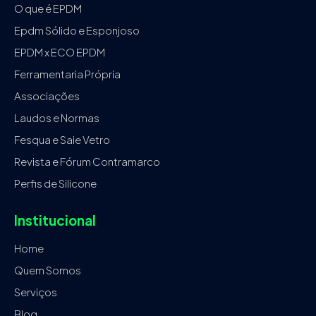
O que é EPDM
Epdm Sólido e Esponjoso
EPDM x ECO EPDM
Ferramentaria Própria
Associações
Laudos e Normas
Fesqua e Saie Vetro
Revista e Fórum Contramarco
Perfis de Silicone
Institucional
Home
Quem Somos
Serviços
Blog