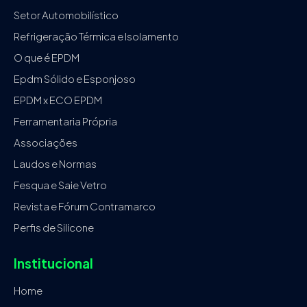
Setor Automobilístico
Refrigeração Térmica e Isolamento
O que é EPDM
Epdm Sólido e Esponjoso
EPDM x ECO EPDM
Ferramentaria Própria
Associações
Laudos e Normas
Fesqua e Saie Vetro
Revista e Fórum Contramarco
Perfis de Silicone
Institucional
Home