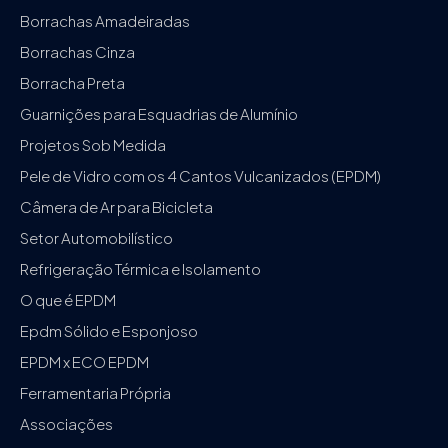
Borrachas Amadeiradas
Borrachas Cinza
Borracha Preta
Guarnições para Esquadrias de Alumínio
Projetos Sob Medida
Pele de Vidro com os 4 Cantos Vulcanizados (EPDM)
Câmera de Ar para Bicicleta
Setor Automobilístico
Refrigeração Térmica e Isolamento
O que é EPDM
Epdm Sólido e Esponjoso
EPDM x ECO EPDM
Ferramentaria Própria
Associações